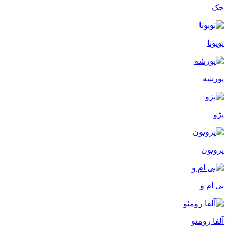
جک
تویوتا
پورشه
پژو
پروتون
بی ام و
آلفا رومئو