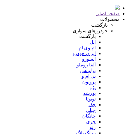
صفحه اصلی
محصولات
بازگشت
خودروهای سواری
بازگشت
اپل
ام وی ام
ایران خودرو
ایسوزو
آلفا رومئو
برلیانس
بی ام و
پروتون
پژو
پورشه
تویوتا
جک
جیلی
چانگان
چری
رنو
سانگ یانگ