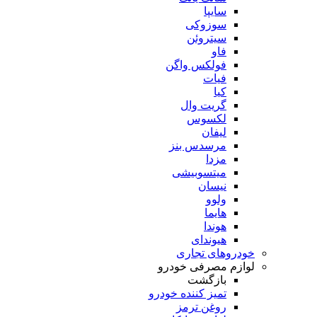
سایپا
سوزوکی
سیتروئن
فاو
فولکس واگن
فیات
کیا
گریت وال
لکسوس
لیفان
مرسدس بنز
مزدا
میتسوبیشی
نیسان
ولوو
هایما
هوندا
هیوندای
خودروهای تجاری
لوازم مصرفی خودرو
بازگشت
تمیز کننده خودرو
روغن ترمز