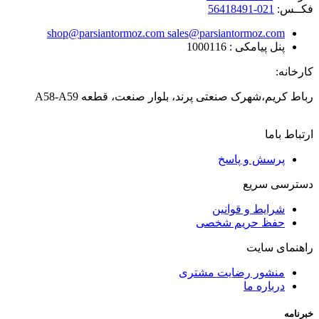
فکــس:
021-56418491
shop@parsiantormoz.com sales@parsiantormoz.com
پنل پیامکی :
1000116
کارخانه:
رباط کریم،شهرک صنعتی پرند، بلوار صنعت، قطعه A58-A59
ارتباط باما
پرسش و پاسخ
دسترسی سریع
شرایط و قوانین
حفظ حریم شخصی
راهنمای سایت
منشور رضایت مشتری
درباره ما
خبرنامه