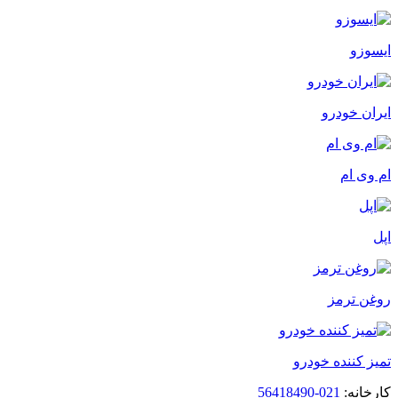
ایسوزو
ایران خودرو
ام وی ام
اپل
روغن ترمز
تمیز کننده خودرو
کارخانه:
021-56418490