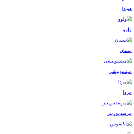
هوندا
ولوو
نیسان
میتسوبیشی
مزدا
مرسدس بنز