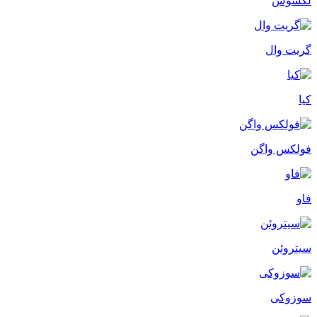
لکسوس
گریت وال
کیا
فولکس واگن
فاو
سیتروئن
سوزوکی