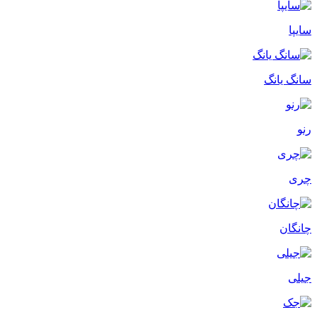
سایپا
سانگ یانگ
رنو
چری
چانگان
جیلی