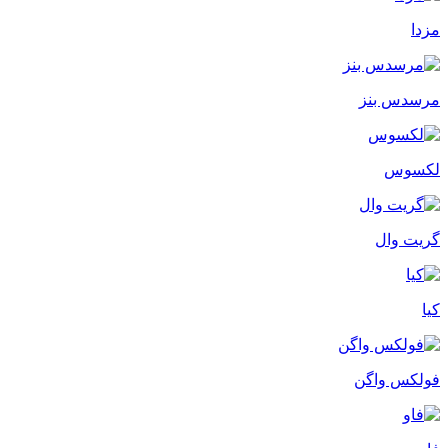
مزدا
مرسدس بنز
لکسوس
گریت وال
کیا
فولکس واگن