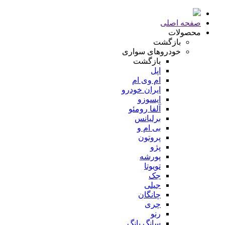
صفحه اصلی
محصولات
بازگشت
خودروهای سواری
بازگشت
اپل
ام وی ام
ایران خودرو
ایسوزو
آلفا رومئو
برلیانس
بی ام و
پروتون
پژو
پورشه
تویوتا
جک
جیلی
چانگان
چری
رنو
سانگ یانگ