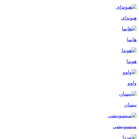
هیوندای
هایما
هوندا
ولوو
نیسان
میتسوبیشی