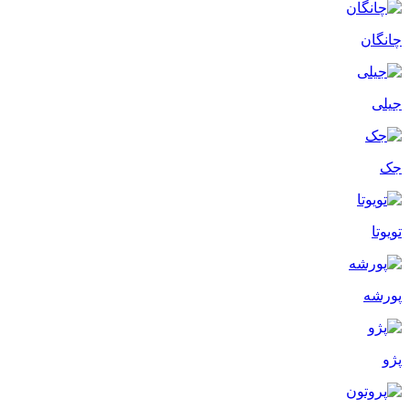
چانگان
جیلی
جک
تویوتا
پورشه
پژو