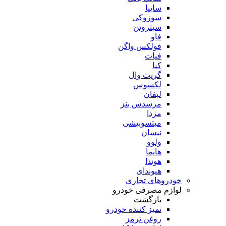
سایپا
سوزوکی
سیتروئن
فاو
فولکس واگن
فیات
کیا
گریت وال
لکسوس
لیفان
مرسدس بنز
مزدا
میتسوبیشی
نیسان
ولوو
هایما
هوندا
هیوندای
خودروهای تجاری
لوازم مصرفی خودرو
بازگشت
تمیز کننده خودرو
روغن ترمز