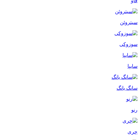
فاو
سیتروئن
سوزوکی
سایپا
سانگ یانگ
رنو
چری