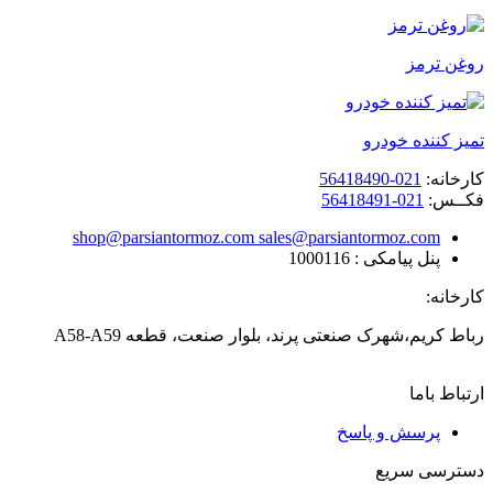
روغن ترمز
تمیز کننده خودرو
کارخانه:
021-56418490
فکــس:
021-56418491
shop@parsiantormoz.com sales@parsiantormoz.com
پنل پیامکی :
1000116
کارخانه:
رباط کریم،شهرک صنعتی پرند، بلوار صنعت، قطعه A58-A59
ارتباط باما
پرسش و پاسخ
دسترسی سریع