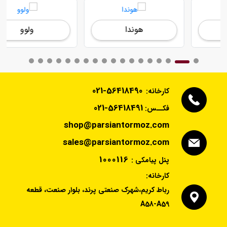
هوندا
ولوو
021-56418490
کارخانه:
021-56418491
فکــس:
shop@parsiantormoz.com
sales@parsiantormoz.com
1000116
پنل پیامکی :
کارخانه:
رباط کریم،شهرک صنعتی پرند، بلوار صنعت، قطعه
A58-A59