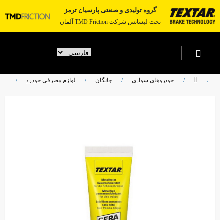
گروه تولیدی و صنعتی پارسیان ترمز
تحت لیسانس شرکت TMD Friction آلمان
خودروهای سواری
چانگان
لوازم مصرفی خودرو
گریس 
به پارسیان ترمز خوش آمدید
حساب کاربری من
ویرایش حساب کاربری
رمز عبور
دفترچه آدرس
لیست دلخواه
سفارشات