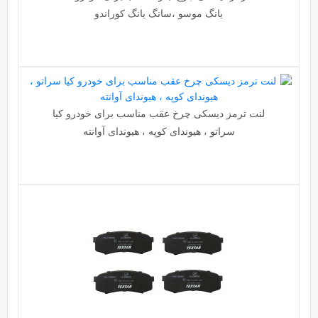
یانگ موسو ،سانگ یانگ کوراندو
لنت ترمز دیسکی چرخ عقب مناسب برای خودرو کیا
سراتو ، هیوندای کوپه ، هیوندای آوانته