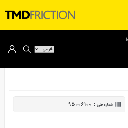
ا
به پارسیان ترمز خوش آمدید
حساب کاربری من
ویرایش حساب کاربری
رمز عبور
دفترچه آدرس
لیست دلخواه
سفارشات
: 95006100
شماره فنی
خبرنامه
خروج