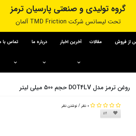
گروه تولیدی و صنعتی پارسیان ترمز
تحت لیسانس شرکت TMD Friction آلمان
 از فروش
مقالات
آخرین اخبار
درباره ما
تماس با م
روغن ترمز مدل DOT4LV حجم 500 میلی لیتر
روغن ترمز مدل DOT4LV حجم 500 میلی لیتر
/
0 نظر
نوشتن نظر