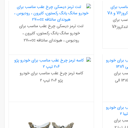
سب برای
لنت ترمز دیسکی چرخ عقب مناسب برای
خودرو لکسوس LX 570 , تویوتا لندکروزV6
خودرو سانگ یانگ رکستون، کایرون ،
رودیوس ، هیوندای سانتافه 2700cc
سب برای
کاسه ترمز چرخ عقب مناسب برای خودرو
خودرو فولکس واگن گل سال 1386 الی
پژو 206 تیپ 2
سب برای
2