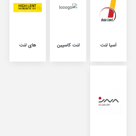
آسیا لنت
لنت کاسپین
های لنت