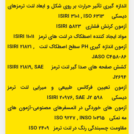
اندازه گیری تأثیر حرارت بر روی شکل و ابعاد لنت ترمزهای
دیسکی ISIRI 3101 , ISO 6313
آزمون کرنش فشاری ISIRI 5823
مواد ایجاد کننده اصطکاک در لنت های ترمز ISIRI 11011
آزمون اندازه گیری PH سطح اصطکاک لنت ISIRI 21821 ,
JASO C458-86
کشش صفحه های صدا گیر لنت ترمز ISIRI 21819, SAE
J2694
آزمون تعیین فرکانس طبیعی و میرایی لنت ترمز
دیسکی ISIRI 20976, SAE J2 598
آزمون های خوردگی در اتمسفرهای مصنوعی-آزمون های
مه نمکی ISO 9227 , INSO 10315
مقاومت چسبندگی رنگ در لنت ترمز ISO 2409