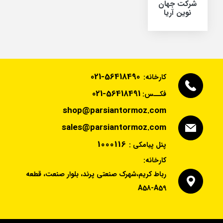
شرکت جهان
نوین آریا
021-56418490
کارخانه:
021-56418491
فکــس:
shop@parsiantormoz.com
sales@parsiantormoz.com
1000116
پنل پیامکی :
کارخانه:
رباط کریم،شهرک صنعتی پرند، بلوار صنعت، قطعه
A58-A59